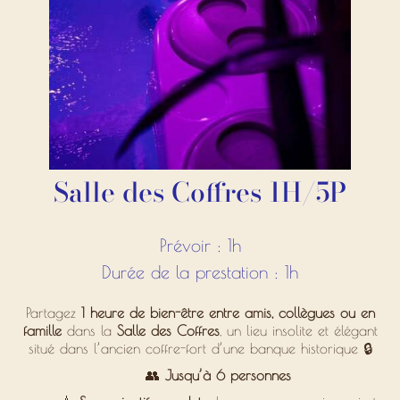
Salle des Coffres 1H/5P
Prévoir : 1h
Durée de la prestation : 1h
Partagez
1 heure de bien-être entre amis, collègues ou en
famille
dans la
Salle des Coffres
, un lieu insolite et élégant
situé dans l’ancien coffre-fort d’une banque historique 🔒
👥
Jusqu’à 6 personnes