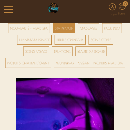
0
Panier
Compte
NOUVEAUTÉ - HEAD SPA
SPA PRIVATIF
MASSAGES
PACK DUO
HAMMAM PRIVATIF
RITUELS ORIENTAUX
SOINS CORPS
SOINS VISAGE
ÉPILATIONS
BEAUTÉ DU REGARD
PRODUITS CHARME D'ORIENT
WUNDERBAR - VEGAN - PRODUITS HEAD SPA