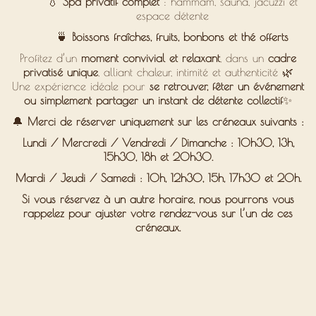
💧
Spa privatif complet
: hammam, sauna, jacuzzi et
espace détente
🍵
Boissons fraîches, fruits, bonbons et thé offerts
Profitez d’un
moment convivial et relaxant
, dans un
cadre
privatisé unique
, alliant chaleur, intimité et authenticité 🌿
Une expérience idéale pour
se retrouver, fêter un événement
ou simplement partager un instant de détente collectif
✨
🔔
Merci de réserver uniquement sur les créneaux suivants :
Lundi / Mercredi / Vendredi / Dimanche : 10h30, 13h,
15h30, 18h et 20h30.
Mardi / Jeudi / Samedi : 10h, 12h30, 15h, 17h30 et 20h.
Si vous réservez à un autre horaire,
nous pourrons vous
rappelez pour ajuster votre rendez-vous
sur l’un de ces
créneaux.