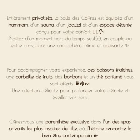
Entièrement
privatisée
, la Salle des Coffres est équipée d’un
hammam
, d’un
sauna
, d’un
jacuzzi
et d’un
espace détente
conçu pour votre confort 💆‍♀️💦
Profitez d’un moment hors du temps, seul(e), en couple ou
entre amis, dans une atmosphère intime et apaisante ✨
Pour accompagner votre expérience,
des boissons fraîches
,
une
corbeille de fruits
, des
bonbons
et un
thé parfumé
vous
sont offerts 🍵🍇🍬
Une attention délicate pour prolonger votre détente et
éveiller vos sens.
Offrez-vous une
parenthèse exclusive
dans
l’un des spas
privatifs les plus insolites de Lille
, où
l’histoire rencontre le
bien-être contemporain
💫