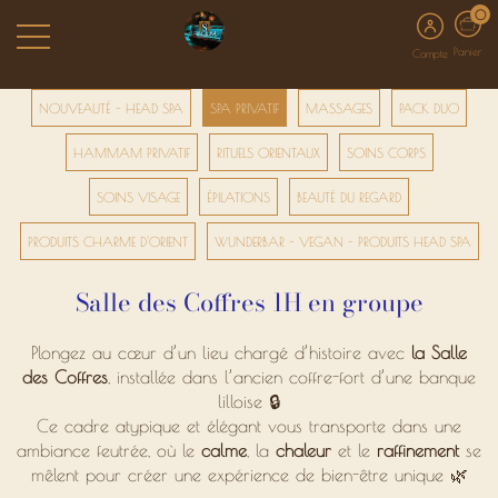
0
Panier
Compte
NOUVEAUTÉ - HEAD SPA
SPA PRIVATIF
MASSAGES
PACK DUO
HAMMAM PRIVATIF
RITUELS ORIENTAUX
SOINS CORPS
SOINS VISAGE
ÉPILATIONS
BEAUTÉ DU REGARD
PRODUITS CHARME D'ORIENT
WUNDERBAR - VEGAN - PRODUITS HEAD SPA
Salle des Coffres 1H en groupe
Plongez au cœur d’un lieu chargé d’histoire avec
la Salle
des Coffres
, installée dans l’ancien coffre-fort d’une banque
lilloise 🔒
Ce cadre atypique et élégant vous transporte dans une
ambiance feutrée, où le
calme
, la
chaleur
et le
raffinement
se
mêlent pour créer une expérience de bien-être unique 🌿