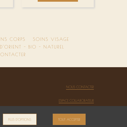
INS CORPS
SOINS VISAGE
'ORIENT - BIO - NATUREL
ONTACTER
NOUS CONTACTER
ESPACE COLLABORATEUR
PLUS D'OPTIONS
TOUT ACCEPTER
,
Site by Kyxar
Ideosens
agenda, caisse, rendez-vous en ligne, gestion stock, gestion spa urbain, spa hôtelier, crm, erp
webdesign > creation web > developpement > SEO