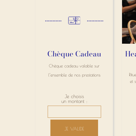
Chèque Cadeau
He
Chèque cadeau valable sur
Rit
l’ensemble de nos prestations
et 
Je choisis
un montant :
JE VALIDE