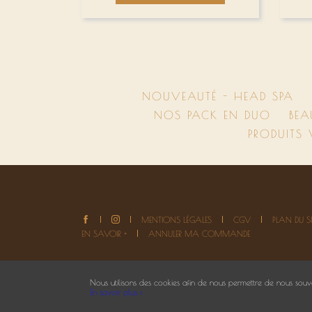
NOUVEAUTÉ - HEAD SPA
NOS PACK EN DUO
BEA
PRODUITS
MENTIONS LÉGALES
CGV
PLAN DU SI
EN SAVOIR +
ANNULER MA COMMANDE
Nous utilisons des cookies afin de nous permettre de nous souve
En savoir plus ›