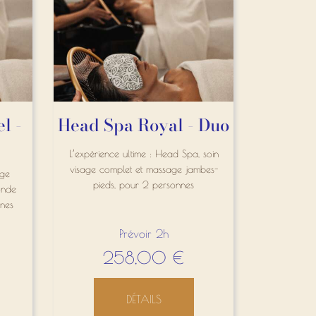
l -
Head Spa Royal - Duo
L’expérience ultime : Head Spa, soin
visage complet et massage jambes-
age
pieds, pour 2 personnes
onde
nnes
Prévoir 2h
258,00
€
DÉTAILS