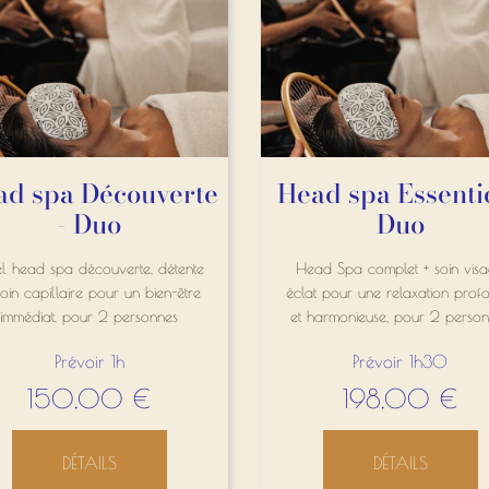
ad spa Découverte
Head spa Essentie
- Duo
Duo
uel head spa découverte, détente
Head Spa complet + soin vis
soin capillaire pour un bien-être
éclat pour une relaxation prof
immédiat, pour 2 personnes
et harmonieuse, pour 2 perso
Prévoir 1h
Prévoir 1h30
150,00
€
198,00
€
DÉTAILS
DÉTAILS