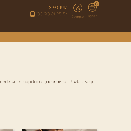
0
SPACIUM
03 20 31 25 54
Panier
Compte
SOINS VISAGE
ÉPILATIONS
BEAUTÉ DU REGARD
de, soins capillaires japonais et rituels visage