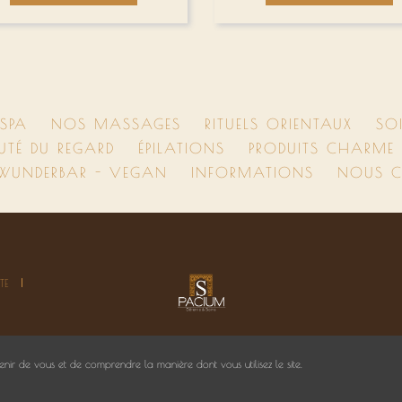
SPA
NOS MASSAGES
RITUELS ORIENTAUX
SO
UTÉ DU REGARD
ÉPILATIONS
PRODUITS CHARME D
 WUNDERBAR - VEGAN
INFORMATIONS
NOUS C
TE
nir de vous et de comprendre la manière dont vous utilisez le site.
Logiciel spa et institut de beauté, 