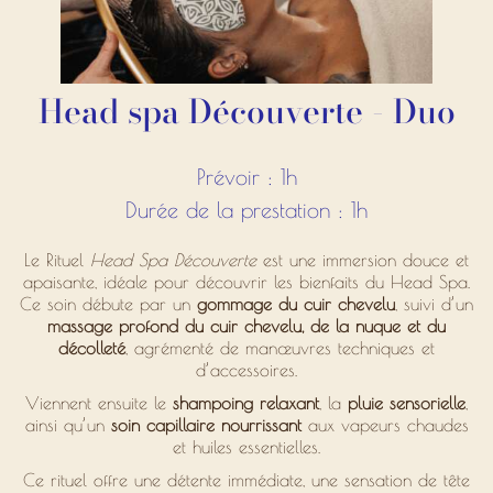
Head spa Découverte - Duo
Prévoir : 1h
Durée de la prestation : 1h
Le Rituel
Head Spa Découverte
est une immersion douce et
apaisante, idéale pour découvrir les bienfaits du Head Spa.
Ce soin débute par un
gommage du cuir chevelu
, suivi d’un
massage profond du cuir chevelu, de la nuque et du
décolleté
, agrémenté de manœuvres techniques et
d’accessoires.
Viennent ensuite le
shampoing relaxant
, la
pluie sensorielle
,
ainsi qu’un
soin capillaire nourrissant
aux vapeurs chaudes
et huiles essentielles.
Ce rituel offre une détente immédiate, une sensation de tête