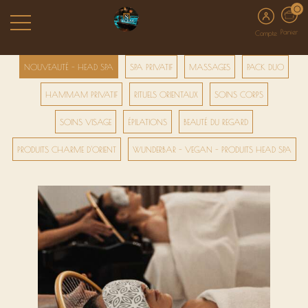
0
Panier
Compte
NOUVEAUTÉ - HEAD SPA
SPA PRIVATIF
MASSAGES
PACK DUO
HAMMAM PRIVATIF
RITUELS ORIENTAUX
SOINS CORPS
SOINS VISAGE
ÉPILATIONS
BEAUTÉ DU REGARD
PRODUITS CHARME D'ORIENT
WUNDERBAR - VEGAN - PRODUITS HEAD SPA