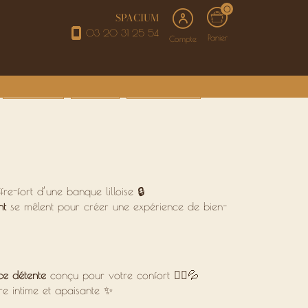
0
SPACIUM
03 20 31 25 54
Panier
Compte
SOINS VISAGE
ÉPILATIONS
BEAUTÉ DU REGARD
ffre-fort d’une banque lilloise 🔒
nt
se mêlent pour créer une expérience de bien-
ce détente
conçu pour votre confort 💆‍♀️💦
re intime et apaisante ✨