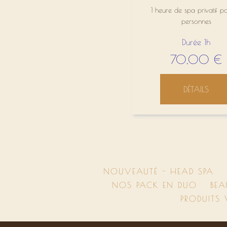
1 heure de spa privatif p
personnes
Durée 1h
70,00
€
DÉTAILS
NOUVEAUTÉ - HEAD SPA
NOS PACK EN DUO
BEA
PRODUITS