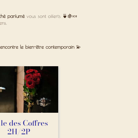
thé parfumé
vous sont offerts 🍵🍇🍬
ens.
 rencontre le bien-être contemporain
💫
le des Coffres
2H/2P