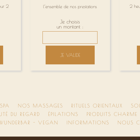
our 2
2 heu
l’ensemble de nos prestations
Je choisis
un montant :
JE VALIDE
SPA
NOS MASSAGES
RITUELS ORIENTAUX
SO
UTÉ DU REGARD
ÉPILATIONS
PRODUITS CHARME D
 WUNDERBAR - VEGAN
INFORMATIONS
NOUS C