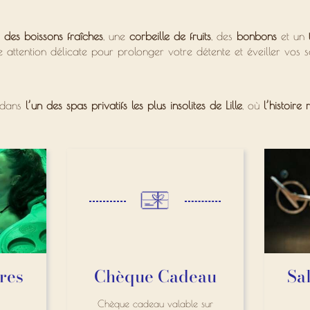
,
des boissons fraîches
, une
corbeille de fruits
, des
bonbons
et un
 attention délicate pour prolonger votre détente et éveiller vos s
dans
l’un des spas privatifs les plus insolites de Lille
, où
l’histoire
fres
Chèque Cadeau
Sal
Chèque cadeau valable sur