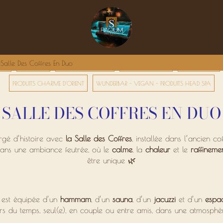
Salle Des Coffres En Duo
GES
PACK DUO
HAMMAM PRIVATIF
RITUELS ORIENTAUX
SOINS CORPS
PRODUITS CHARME D'ORIENT
WUNDERBAR - VEGAN - PRODUITS HEAD SPA
SALLE DES COFFRES EN DUO
rgé d’histoire avec
la Salle des Coffres
, installée dans l’ancien co
dans une ambiance feutrée, où le
calme
, la
chaleur
et le
raffineme
être unique 🌿
s est équipée d’un
hammam
, d’un
sauna
, d’un
jacuzzi
et d’un
espa
rs du temps, seul(e), en couple ou entre amis, dans une atmosphè