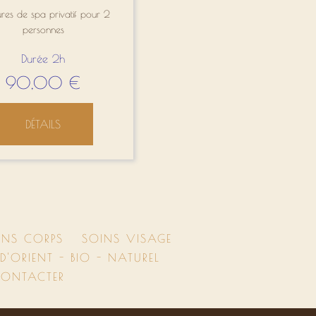
res de spa privatif pour 2
personnes
Durée 2h
90,00
€
DÉTAILS
INS CORPS
SOINS VISAGE
'ORIENT - BIO - NATUREL
ONTACTER