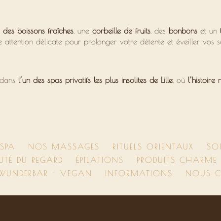
,
des boissons fraîches
, une
corbeille de fruits
, des
bonbons
et un
 attention délicate pour prolonger votre détente et éveiller vos s
dans
l’un des spas privatifs les plus insolites de Lille
, où
l’histoire
SPA
NOS MASSAGES
RITUELS ORIENTAUX
SO
UTÉ DU REGARD
ÉPILATIONS
PRODUITS CHARME D
 WUNDERBAR - VEGAN
INFORMATIONS
NOUS C