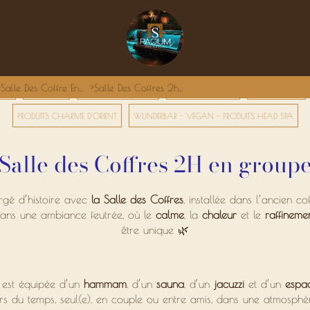
Salle Des Coffre En...
Salle Des Coffres 2h...
GES
PACK DUO
HAMMAM PRIVATIF
RITUELS ORIENTAUX
SOINS CORPS
PRODUITS CHARME D'ORIENT
WUNDERBAR - VEGAN - PRODUITS HEAD SPA
Salle des Coffres 2H en group
rgé d’histoire avec
la Salle des Coffres
, installée dans l’ancien co
dans une ambiance feutrée, où le
calme
, la
chaleur
et le
raffineme
être unique 🌿
s est équipée d’un
hammam
, d’un
sauna
, d’un
jacuzzi
et d’un
espa
rs du temps, seul(e), en couple ou entre amis, dans une atmosphè