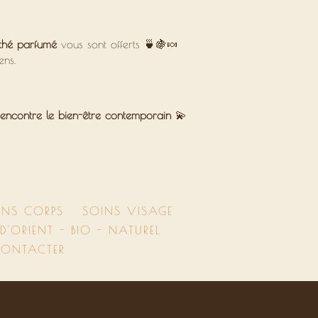
thé parfumé
vous sont offerts 🍵🍇🍬
ens.
 rencontre le bien-être contemporain
💫
INS CORPS
SOINS VISAGE
'ORIENT - BIO - NATUREL
ONTACTER