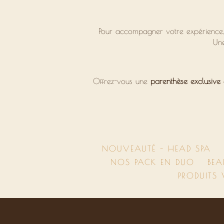
Pour accompagner votre expérience
Une
Offrez-vous une
parenthèse exclusive
NOUVEAUTÉ - HEAD SPA
NOS PACK EN DUO
BEA
PRODUITS