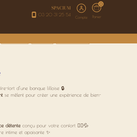
0
SPACIUM
03 20 31 25 54
Panier
Compte
SOINS VISAGE
ÉPILATIONS
BEAUTÉ DU REGARD
e
ffre-fort d’une banque lilloise 🔒
nt
se mêlent pour créer une expérience de bien-
ce détente
conçu pour votre confort 💆‍♀️💦
re intime et apaisante ✨