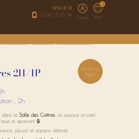
0
SPACIUM
03 20 31 25 54
Panier
Compte
SOINS VISAGE
ÉPILATIONS
BEAUTÉ DU REGARD
fres 2H/1P
Réalisable en
DUO
2h
ation : 2h
dans la
Salle des Coffres
, un espace privatif
ique et apaisant 🔒
auna, jacuzzi et espace détente