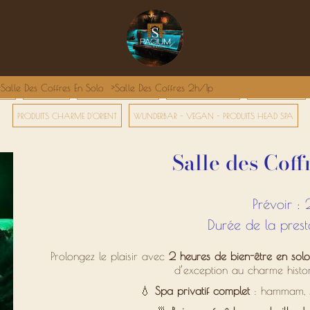
Salle Des Coffres En Solo
Salle Des Coffres 2h/1p
GES
PACK DUO
HAMMAM PRIVATIF
RITUELS ORIENTAUX
SOINS CORPS
PRODUITS CHARME D'ORIENT
WUNDERBAR - VEGAN - PRODUITS HEAD SPA
Salle des Cof
Prévoir : 
Durée de la prest
Prolongez le plaisir avec
2 heures de bien-être en solo
d’exception au charme histor
💧
Spa privatif complet
: hammam, s