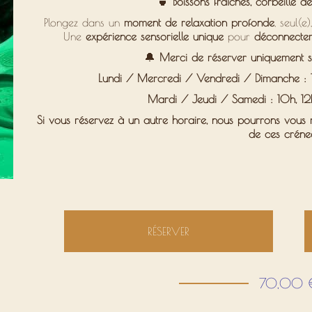
🍵
Boissons fraîches, corbeille de
Plongez dans un
moment de relaxation profonde
, seul(e
Une
expérience sensorielle unique
pour
déconnecter
🔔
Merci de réserver uniquement su
Lundi / Mercredi / Vendredi / Dimanche : 
Mardi / Jeudi / Samedi : 10h, 12
Si vous réservez à un autre horaire,
nous pourrons vous r
de ces créne
RÉSERVER
70,00 