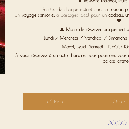
🍵
Boissons fraîches, fruit
Profitez de chaque instant dans ce
cocon pri
Un
voyage sensoriel
à partager, idéal pour un
cadeau, u
💖
🔔
Merci de réserver uniquement su
Lundi / Mercredi / Vendredi / Dimanche :
Mardi, Jeudi, Samedi : 10h30, 13
Si vous réservez à un autre horaire,
nous pourrons vous r
de ces créne
RÉSERVER
OFFRIR
120,00