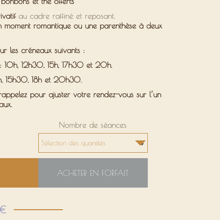
s, bonbons et thé offerts
vatif
au cadre raffiné et reposant.
n moment romantique ou une parenthèse à deux
r les créneaux suivants :
 10h, 12h30, 15h, 17h30 et 20h.
h, 15h30, 18h et 20h30.
appelez pour ajuster votre rendez-vous
sur l’un
aux.
Nombre de séances
ACHETER EN FORFAIT
 €