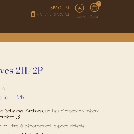
0
SPACIUM
03 20 31 25 54
Panier
Compte
SOINS VISAGE
ÉPILATIONS
BEAUTÉ DU REGARD
ives 2H/2P
2h
ation : 2h
use
Salle des Archives
, un lieu d’exception mêlant
ien-être
🌿
uzzi vitré à débordement, espace détente