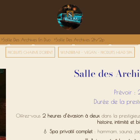
Salle Des Archives En Duo
Salle Des Archives 2h/2p
GES
PACK DUO
HAMMAM PRIVATIF
RITUELS ORIENTAUX
SOINS CORPS
PRODUITS CHARME D'ORIENT
WUNDERBAR - VEGAN - PRODUITS HEAD SPA
Salle des Arch
Prévoir : 
Durée de la prest
Offrez-vous
2 heures d’évasion à deux
dans la prestigie
histoire, intimité et b
💧
Spa privatif complet
: hammam, sauna, jac