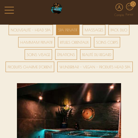
0
Panier
Compte
NOUVEAUTÉ - HEAD SPA
SPA PRIVATIF
MASSAGES
PACK DUO
HAMMAM PRIVATIF
RITUELS ORIENTAUX
SOINS CORPS
SOINS VISAGE
ÉPILATIONS
BEAUTÉ DU REGARD
PRODUITS CHARME D'ORIENT
WUNDERBAR - VEGAN - PRODUITS HEAD SPA