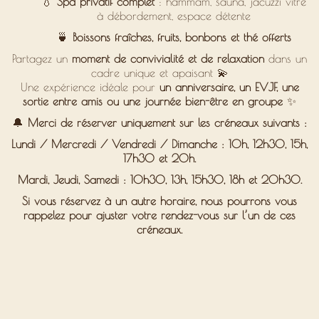
💧
Spa privatif complet
: hammam, sauna, jacuzzi vitré
à débordement, espace détente
🍵
Boissons fraîches, fruits, bonbons et thé offerts
Partagez un
moment de convivialité et de relaxation
dans un
cadre unique et apaisant 💫
Une expérience idéale pour
un anniversaire, un EVJF, une
sortie entre amis ou une journée bien-être en groupe
✨
🔔
Merci de réserver uniquement sur les créneaux suivants :
Lundi / Mercredi / Vendredi / Dimanche : 10h, 12h30, 15h,
17h30 et 20h.
Mardi, Jeudi, Samedi : 10h30, 13h, 15h30, 18h et 20h30.
Si vous réservez à un autre horaire,
nous pourrons vous
rappelez pour ajuster votre rendez-vous
sur l’un de ces
créneaux.