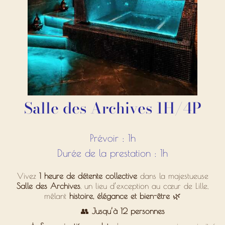
Salle des Archives 1H/4P
Prévoir : 1h
Durée de la prestation : 1h
Vivez
1 heure de détente collective
dans la majestueuse
Salle des Archives
, un lieu d’exception au cœur de Lille,
mêlant
histoire, élégance et bien-être
🌿
👥
Jusqu’à 12 personnes