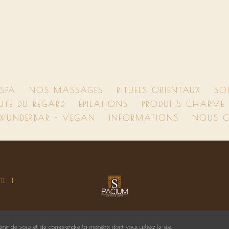
SPA
NOS MASSAGES
RITUELS ORIENTAUX
SO
UTÉ DU REGARD
ÉPILATIONS
PRODUITS CHARME D
 WUNDERBAR - VEGAN
INFORMATIONS
NOUS C
TE
nir de vous et de comprendre la manière dont vous utilisez le site.