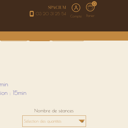
0
SPACIUM
03 20 31 25 54
Panier
Compte
SOINS VISAGE
ÉPILATIONS
BEAUTÉ DU REGARD
5min
ion : 15min
Nombre de séances