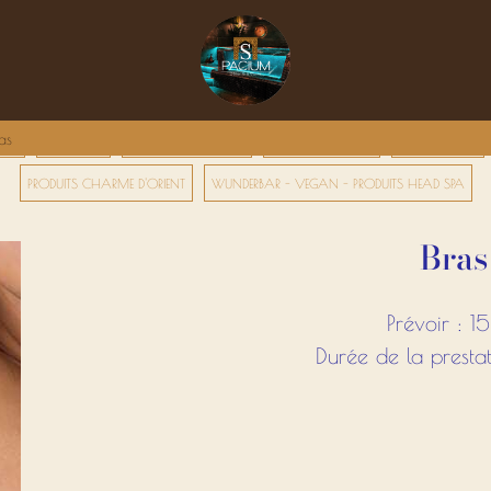
as
GES
PACK DUO
HAMMAM PRIVATIF
RITUELS ORIENTAUX
SOINS CORPS
PRODUITS CHARME D'ORIENT
WUNDERBAR - VEGAN - PRODUITS HEAD SPA
Bras
Prévoir : 1
Durée de la prestat