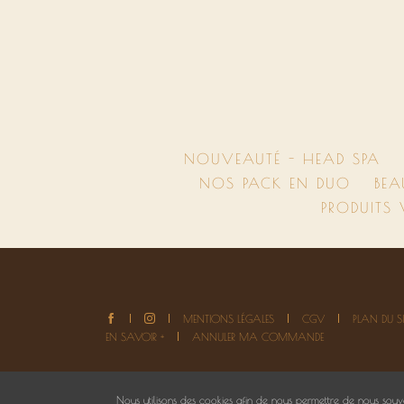
NOUVEAUTÉ - HEAD SPA
NOS PACK EN DUO
BEA
PRODUITS
MENTIONS LÉGALES
CGV
PLAN DU SI
EN SAVOIR +
ANNULER MA COMMANDE
Nous utilisons des cookies afin de nous permettre de nous souve